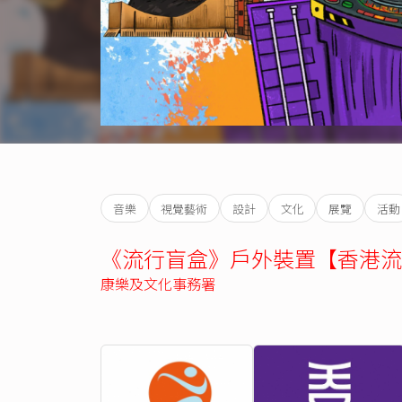
音樂
視覺藝術
設計
文化
展覽
活動
《流行盲盒》戶外裝置【香港流行
康樂及文化事務署