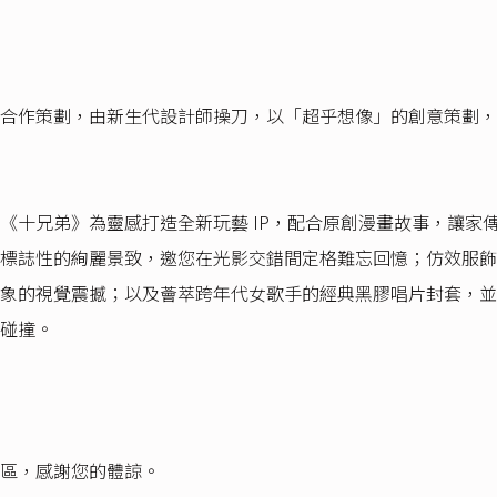
合作策劃，由新生代設計師操刀，以「超乎想像」的創意策劃，從
《十兄弟》為靈感打造全新玩藝 IP，配合原創漫畫故事，讓家
標誌性的絢麗景致，邀您在光影交錯間定格難忘回憶；仿效服飾
象的視覺震撼；以及薈萃跨年代女歌手的經典黑膠唱片封套，並
碰撞。
區，感謝您的體諒。