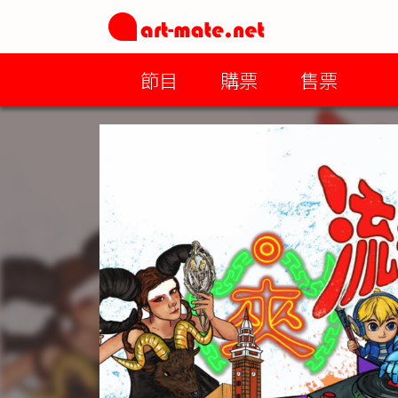
節目
購票
售票