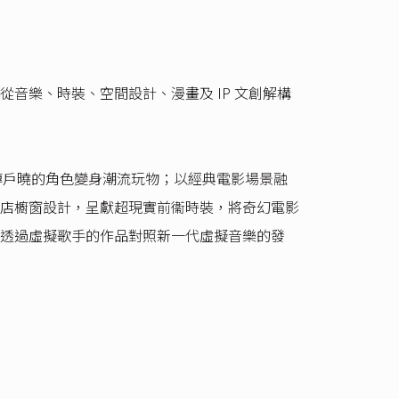
音樂、時裝、空間設計、漫畫及 IP 文創解構
傳戶曉的角色變身潮流玩物；以經典電影場景融
店櫥窗設計，呈獻超現實前衞時裝，將奇幻電影
透過虛擬歌手的作品對照新一代虛擬音樂的發