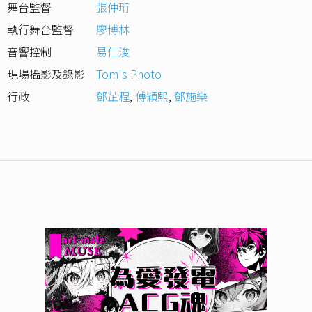
舞台監督
張仲珩
執行舞台監督
廖博林
音響控制
易仁浚
現場攝影及錄影
Tom's Photo
行政
鄧芷程
,
傅穎熙
,
鄧施樂