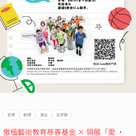
音樂
劇場
演出
合家歡
傲楹藝術教育慈善基金 × 領展「愛 •