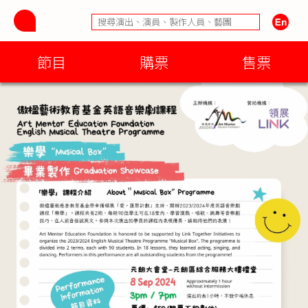
節目
購票
售票