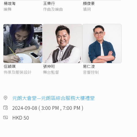
楊竣淘
王樂⾏
顏俊豪
編舞
作曲及編曲
填詞
伍穎琪
張仲珩
易仁浚
佈景及服裝設計
舞台監督
音響控制
元朗大會堂—元朗區綜合服務大樓禮堂
2024-09-08 ( 3:00 PM , 7:00 PM )
HKD 50