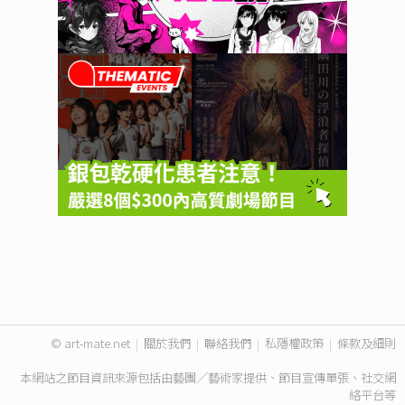
© art-mate.net
|
關於我們
|
聯絡我們
|
私隱權政策
|
條款及細則
本網站之節目資訊來源包括由藝團／藝術家提供、節目宣傳單張、社交網
絡平台等