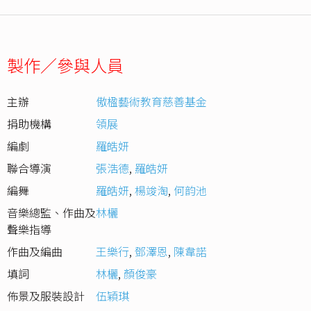
製作／參與人員
主辦
傲楹藝術教育慈善基金
捐助機構
領展
編劇
羅皓妍
聯合導演
張浩德
,
羅皓妍
編舞
羅皓妍
,
楊竣淘
,
何韵池
音樂總監、作曲及
林欐
聲樂指導
作曲及編曲
王樂行
,
鄧澤恩
,
陳韋諾
填詞
林欐
,
顏俊豪
佈景及服裝設計
伍穎琪