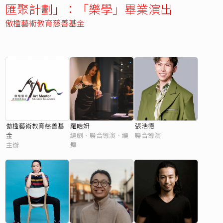
匯聚計劃」：「樂學」畢業演出
傲楹藝術教育慈善基金
傲楹藝術教育慈善基
羅皓妍
張浩德
金
編劇、聯合導演、編
聯合導演
主辦
舞