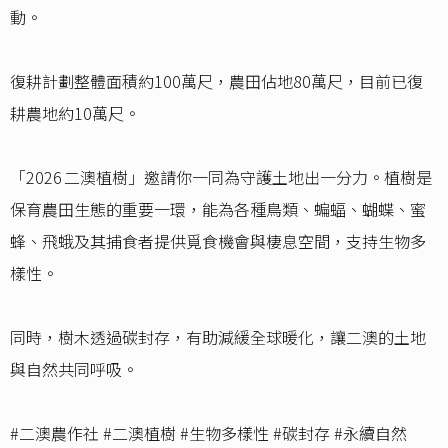
動。
復耕計劃整體面積約100萬尺，農田佔地80萬尺，目前已復
耕農地約10萬尺。
「2026 二澳植樹」邀請你一同為守護土地出一分力。植樹是
保育農田生態的重要一環，能為各種鳥類、蝙蝠、蝴蝶、蜜
蜂、飛蛾及其捕食者提供覓食機會與棲息空間，支持生物多
樣性。
同時，樹木透過碳封存，有助減緩全球暖化，讓二澳的土地
與自然共同呼吸。
#二澳農作社 #二澳植樹 #生物多樣性 #碳封存 #永續自然