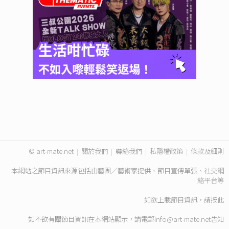
© art-mate.net
|
關於我們
|
聯絡我們
|
私隱權政策
|
條款及細則
本網站之節目資訊來源包括由藝團／藝術家提供、節目宣傳單張、社交網
絡平台等
如欲上載節目資訊，請
按此
如不欲有關節目資訊在本網站顯示，請電郵
info@art-mate.net
告知