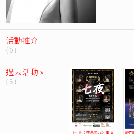
活動推介
( 0 )
過去活動 »
( 3 )
《七夜：帷幕昇起》重演
廈門