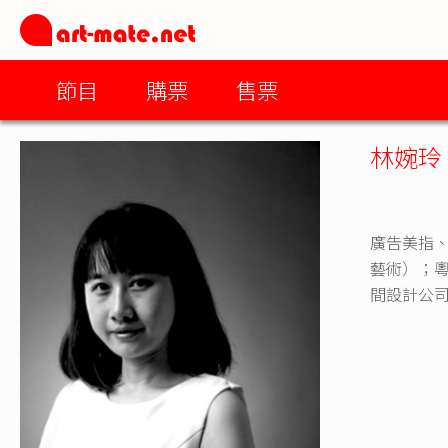
節目
購票
售票
林婉玲
廣告美指
藝術）；粵
間設計公