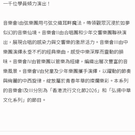
一千位學員傾力演出！
音樂會I由弦樂團用弓弦交織耳畔魔法，帶領觀眾沉浸於如夢
似幻的音樂仙境。音樂會II由合唱團和少年交響樂團聯袂演
出，展現合唱的感染力與交響樂的激昂活力。音樂會III由中
樂團演繹永垂不朽的經典樂曲，感受中樂深厚而靈動的韻
味。音樂會IV由管樂團以管樂為經緯，編織出層次豐富的音
樂風景。音樂會V由兒童及少年樂團攜手演繹，以躍動的節奏
與絢麗的中西旋律，綻放屬於青春年華的燦爛樂彩。本系列
的音樂會I及III分別為「香港流行文化節2026」和「弘揚中華
文化系列」的節目。