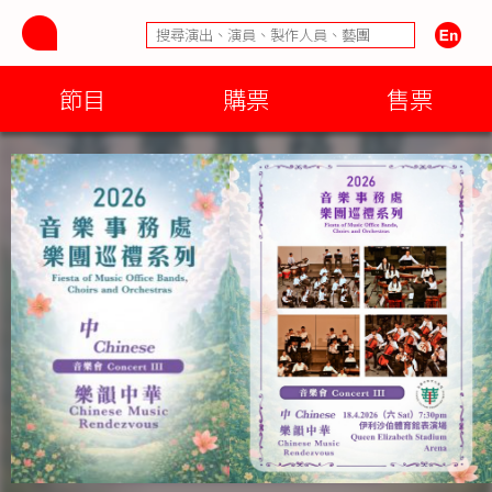
節目
購票
售票