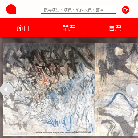
節目
購票
售票