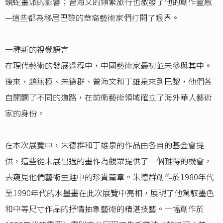
鏡蛇畫派的影響；曾海文的頻繁旅行也激發了他的創作靈感
—這些都為移居巴黎的華裔藝術家們打開了眼界。
一種新的視覺語言
在現代藝術的發展過程中，中國藝術家最初並未參與其中。
後來，趙無極、朱德群、曾海文和丁雄泉來到巴黎，他們各
自開闢了不同的道路，在前衛藝術領域確立了海外華人藝術
家的身份。
在本次展覽中，朱德群和丁雄泉的作品由各自的基金會提
供，這些從未展出過的畫作為觀眾提供了一個難得的機會，
去窺見他們藝術生涯中的珍貴篇章。朱德群創作於1980年代
至1990年代的水墨畫在此次展覽中亮相，展現了他駕馭墨色
和中等尺寸作品的抒情抽象藝術的精湛技藝。一幅創作於