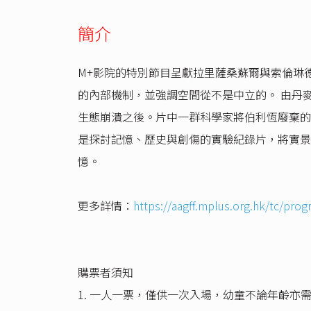
簡介
M+影院的特別節目呈獻拉里薩桑蘇爾與索倫琳
的內部機制，並強調空間從不是中立的。 由丹麥
生態崩潰之後。片中一群科學家將伯利恆廢棄的
是探討記憶、歷史與創傷的實驗紀錄片，將實景
憶。
更多詳情：
https://aagff.mplus.org.hk/tc/prog
購票者須知
1. 一人一票，僅供一次入場，幼童不論年齡亦