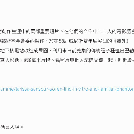
德創作生涯中的兩部重要短片。在他們的合作中，二人的電影語
藝術基金會委約製作、於第58屆威尼斯雙年展展出的《體外》（
地下核電站改造成果園，利用末日前蒐集的傳統種子種植出巴勒斯
真人影像、超8毫米片段、舊照片與個人記憶交織一起，剖析虛
ramme/larissa-sansour-soren-lind-in-vitro-and-familiar-phant
需憑票入場。