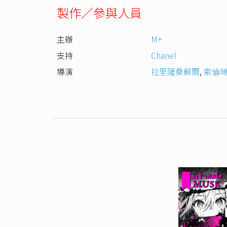
製作／參與人員
主辦
M+
支持
Chanel
導演
拉里薩桑蘇爾
,
索倫