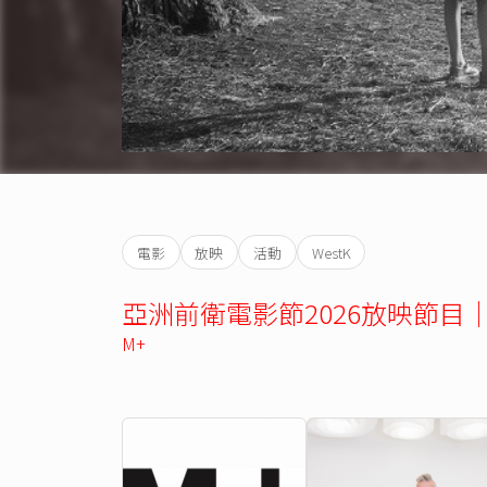
電影
放映
活動
WestK
亞洲前衛電影節2026放映節
M+