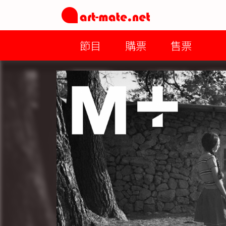
節目
購票
售票