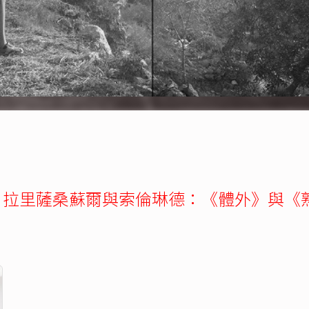
目｜拉里薩桑蘇爾與索倫琳德：《體外》與《