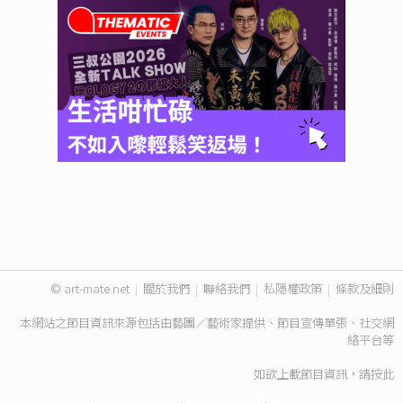
© art-mate.net
|
關於我們
|
聯絡我們
|
私隱權政策
|
條款及細則
本網站之節目資訊來源包括由藝團／藝術家提供、節目宣傳單張、社交網
絡平台等
如欲上載節目資訊，請
按此