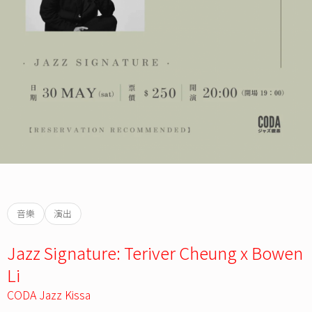
音樂
演出
Jazz Signature: Teriver Cheung x Bowen
Li
CODA Jazz Kissa