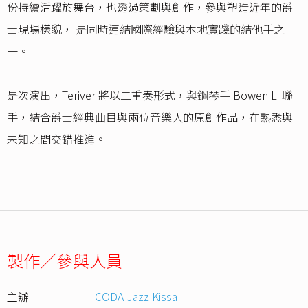
份持續活躍於舞台，也透過策劃與創作，參與塑造近年的爵
士現場樣貌， 是同時連結國際經驗與本地實踐的結他手之
一。
是次演出，Teriver 將以二重奏形式，與鋼琴手 Bowen Li 聯
手，結合爵士經典曲目與兩位音樂人的原創作品，在熟悉與
未知之間交錯推進。
製作／參與人員
主辦
CODA Jazz Kissa