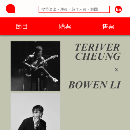
節目
購票
售票