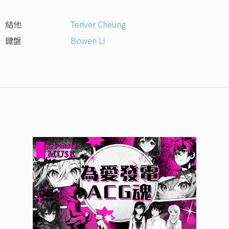
結他
Teriver Cheung
鍵盤
Bowen Li