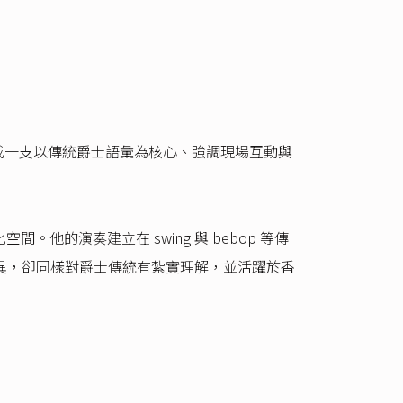
手，組成一支以傳統爵士語彙為核心、強調現場互動與
的演奏建立在 swing 與 bebop 等傳
。四人背景各異，卻同樣對爵士傳統有紮實理解，並活躍於香