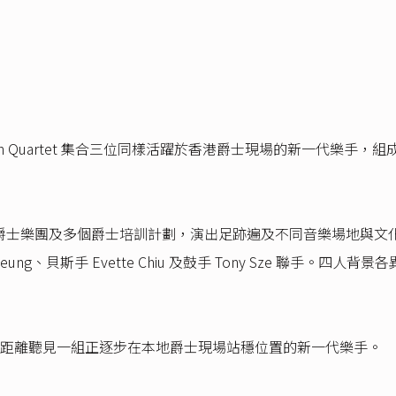
，Hum Quartet 集合三位同樣活躍於香港爵士現場的新一代樂
士樂團及多個爵士培訓計劃，演出足跡遍及不同音樂場地與文化空間。他
eung、貝斯手 Evette Chiu 及鼓手 Tony Sze 聯手
距離聽見一組正逐步在本地爵士現場站穩位置的新一代樂手。