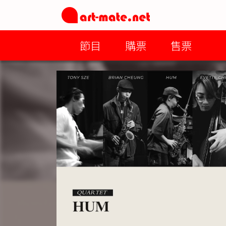
節目
購票
售票