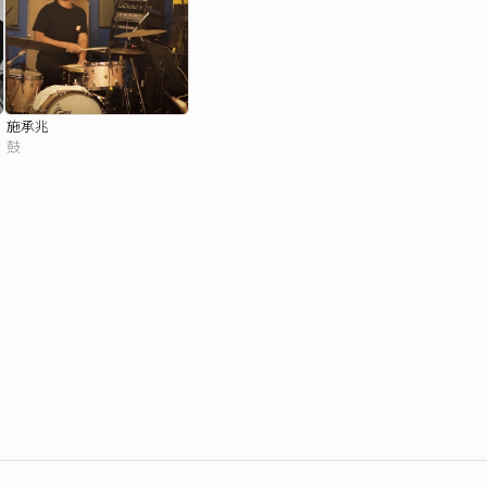
施承兆
鼓