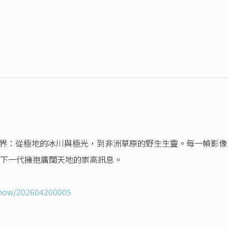
奇幻世界：從極地的冰川與極光，到非洲草原的野生生靈。每一幀影
下一代擁抱廣闊天地的崇高訊息。
tshow/202604200005