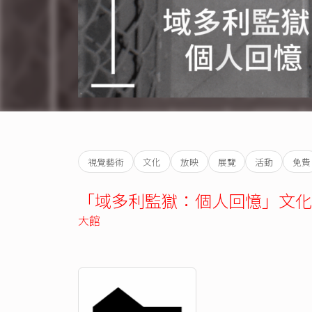
視覺藝術
文化
放映
展覽
活動
免費
「域多利監獄：個人回憶」文化
大館