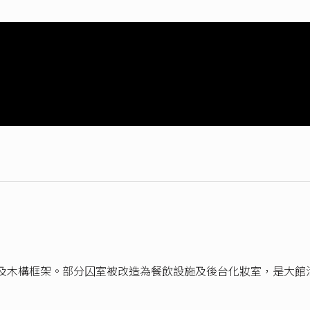
及木構框架。部分囚室被改造為餐飲設施及後台化妝室，是大館