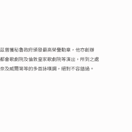
茲曾獲秘魯政府頒發最高榮譽勳章，他亦創辦
都會歌劇院及倫敦皇家歌劇院等演出，所到之處
奈及威爾第等的多首詠嘆調，絕對不容錯過。