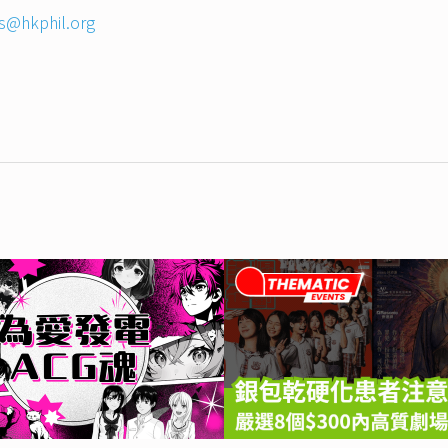
es@hkphil.org