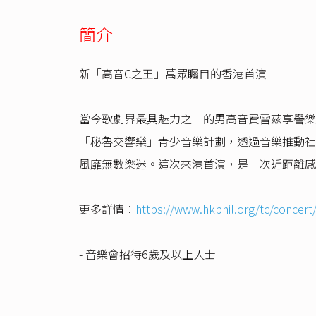
簡介
新「高音C之王」萬眾矚目的香港首演
當今歌劇界最具魅力之一的男高音費雷茲享譽樂
「秘魯交響樂」青少音樂計劃，透過音樂推動社
風靡無數樂迷。這次來港首演，是一次近距離感
更多詳情：
https://www.hkphil.org/tc/concert/
- 音樂會招待6歲及以上人士