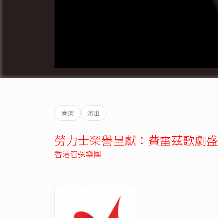
音樂
演出
勞力士榮譽呈獻：費雷茲歌劇盛
香港管弦樂團