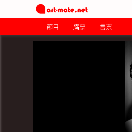
節目
購票
售票