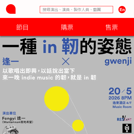
節目
購票
售票