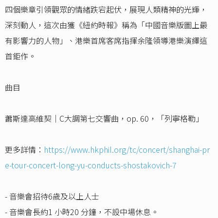
四個樂章引領觀眾的情緒跌宕起伏，展現人類精神的光輝，
深刻動人，這次由獲《紐約時報》稱為「中國音樂版圖上最
有影響力的人物」、港樂首席客席指揮余隆領導港樂演繹這
首鉅作。
曲目
蕭斯達高維契｜C大調第七交響曲，op. 60，「列寧格勒」
更多詳情：
https://www.hkphil.org/tc/concert/shanghai-pr
e-tour-concert-long-yu-conducts-shostakovich-7
- 音樂會招待6歲及以上人士
- 音樂會長約1 小時20 分鐘，不設中場休息。