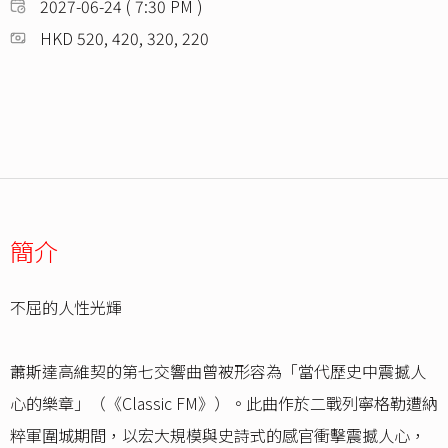
2027-06-24 ( 7:30 PM )
HKD 520, 420, 320, 220
簡介
不屈的人性光輝
蕭斯達高維契的第七交響曲曾被形容為「當代歷史中震撼人
心的樂章」（《Classic FM》）。此曲作於二戰列寧格勒遭納
粹軍圍城期間，以宏大規模與史詩式的感官衝擊震撼人心，