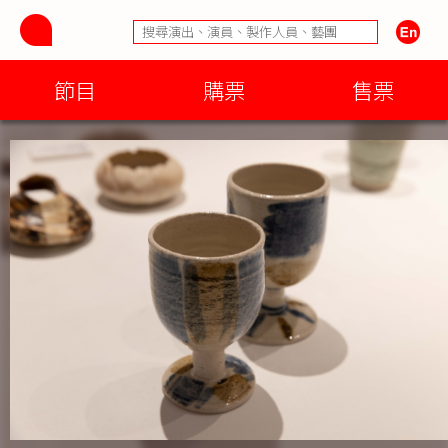
節目
購票
售票