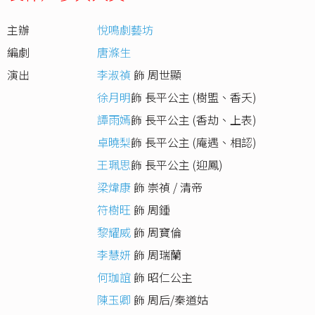
主辦
悅鳴劇藝坊
編劇
唐滌生
演出
李淑禎
飾 周世顯
徐月明
飾 長平公主 (樹盟、香夭)
譚雨嫣
飾 長平公主 (香劫、上表)
卓曉梨
飾 長平公主 (庵遇、相認)
王珮思
飾 長平公主 (迎鳳)
梁煒康
飾 崇禎 / 清帝
符樹旺
飾 周鍾
黎耀威
飾 周寶倫
李慧妍
飾 周瑞蘭
何珈誼
飾 昭仁公主
陳玉卿
飾 周后/秦道姑