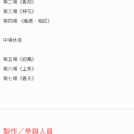
第二場《香劫》
第三場《移花》
第四場 《庵遇、相認》
中場休息
第五場《迎鳳》
第六場《上表》
第七場《香夭》
製作／參與人員