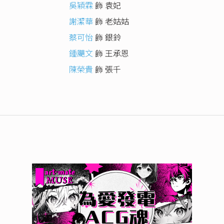
吳穎霖
飾 袁妃
謝潔華
飾 老姑姑
蔡可怡
飾 銀鈴
鍾颶文
飾 王承恩
陳榮貴
飾 張千