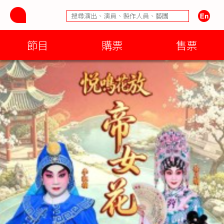
節目
購票
售票