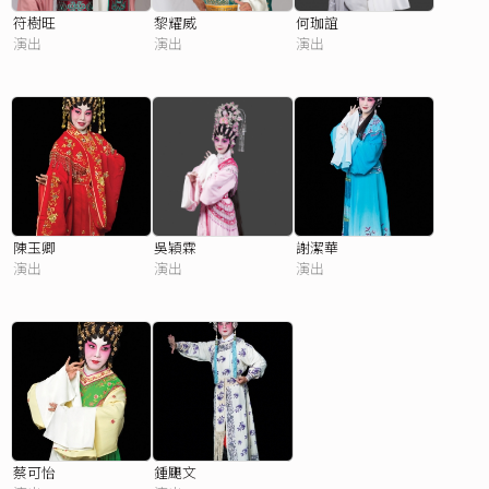
符樹旺
黎耀威
何珈誼
演出
演出
演出
陳玉卿
吳穎霖
謝潔華
演出
演出
演出
蔡可怡
鍾颶文