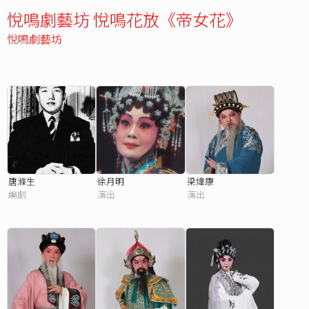
悅鳴劇藝坊 悅鳴花放《帝女花》
悅鳴劇藝坊
唐滌生
徐月明
梁煒康
編劇
演出
演出