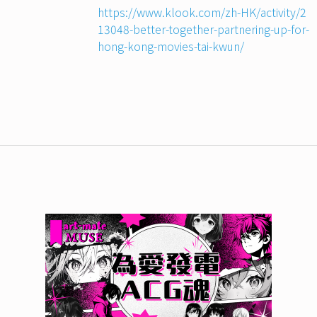
https://www.klook.com/zh-HK/activity/2
13048-better-together-partnering-up-for-
hong-kong-movies-tai-kwun/