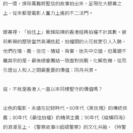
的一環，排除萬難將堅信的故事拍出來，呈現在大銀幕之
上，從來都是電影人奮力上進的不二法門。
銀幕裡，「拍住上」衝鋒陷陣的香港經典拍檔不計其數。披
荊斬棘的歷險當然高潮迭起，拍檔間的火花就更引人入勝，
他們在情、義、信任、猜疑、背棄、迷失中交錯，但萬變不
離其宗的是，最後總會團結一致面對挑戰，化解危機，從而
引證出人和人之間最重要的價值：同舟共濟。
這，不就是香港人一直以來同樣堅守的價值嗎？
出色的電影，永遠在記錄時代。60年代《黑玫瑰》的傳統俠
義；80年代《最佳拍檔》的精英主義；90年代《縱橫四海》
的浪漫至上，《警察故事III超級警察》的文化共融，《特警