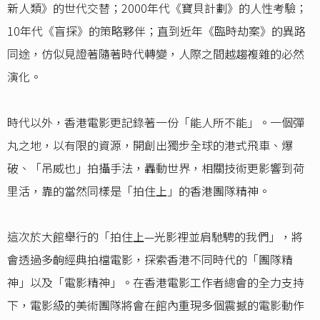
新人類》的世代交替；2000年代《寶貝計劃》的人性考驗；
10年代《盲探》的策略夥伴；直到近年《臨時劫案》的異路
同途，仿似見證著隨著時代轉變，人際之間越趨複雜的必然
演化。
時代以外，香港電影更記錄著一份「能人所不能」。一個彈
丸之地，以有限的資源，開創出獨步全球的港式飛車、爆
破、「吊威也」拍攝手法，轟動世界，相關技術更影響到荷
里活，靠的當然同樣是「拍住上」的香港團隊精神。
這次於大館舉行的「拍住上—光影裡並肩馳騁的我們」，將
會透過多齣經典拍檔電影，探索香港不同時代的「團隊精
神」以及「電影精神」。在香港電影工作者總會的全力支持
下，電影級的美術團隊將會在館內重現多個震撼的電影動作