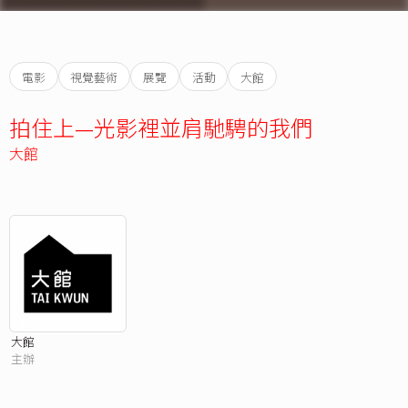
電影
視覺藝術
展覽
活動
大館
拍住上—光影裡並肩馳騁的我們
大館
大館
主辦