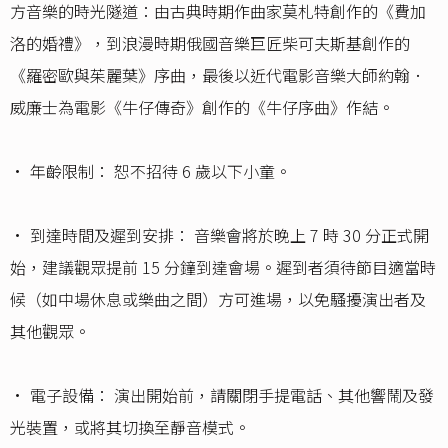
方音樂的時光隧道：由古典時期作曲家莫札特創作的《費加
洛的婚禮》，到浪漫時期俄國音樂巨匠柴可夫斯基創作的
《羅密歐與茱麗葉》序曲，最後以近代電影音樂大師約翰．
威廉士為電影《牛仔傳奇》創作的《牛仔序曲》作結。
• 年齡限制： 恕不招待 6 歲以下小童。
• 到達時間及遲到安排： 音樂會將於晚上 7 時 30 分正式開
始，建議觀眾提前 15 分鐘到達會場。遲到者須待節目適當時
候（如中場休息或樂曲之間）方可進場，以免騷擾演出者及
其他觀眾。
• 電子設備： 演出開始前，請關閉手提電話、其他響鬧及發
光裝置，或將其切換至靜音模式。