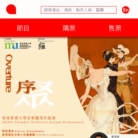
節目
購票
售票