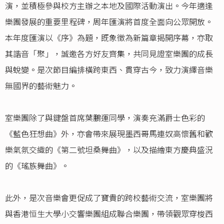
演，並積極參與校方主辦之本地及國際活動演出。今年適逢
樂團發展的重要里程碑，周年匯演將首度全面向公眾開放。
本年度匯演以《序》為題，既象徵為新篇章揭開序幕，亦取
其諧音「聚」，誠邀各方好友齊集，共同見證室樂團的成長
與蛻變。是次節目編排橫跨東西、貫穿古今，致力演繹音樂
無國界的藝術魅力。
室樂團除了與鍵盤首席葉鵬運同學，演奏充滿爵士色彩的
《藍色狂想曲》外，亦會帶來展現墨西哥馬連奴高懷舊和歡
樂氣氛交織的《第二號坦桑舞曲》，以及描繪東方慶典盛況
的《瑤族舞曲》。
此外，是次音樂會更促成了寶貴的跨校藝術交流，室樂團將
與香港恒生大學小交響樂團組成聯合樂團，帶領觀眾穿梭西