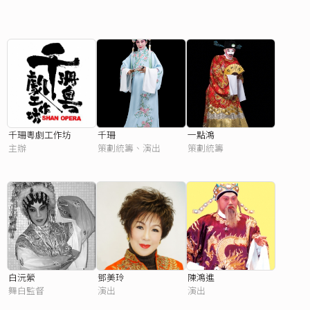
千珊粵劇工作坊
千珊
一點鴻
主辦
策劃統籌、演出
策劃統籌
白沅縈
鄧美玲
陳鴻進
舞白監督
演出
演出