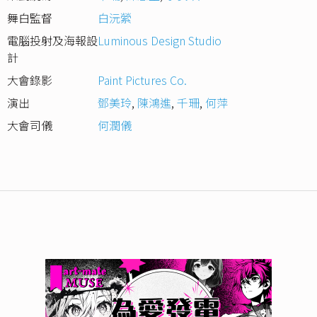
舞白監督
白沅縈
電腦投射及海報設
Luminous Design Studio
計
大會錄影
Paint Pictures Co.
演出
鄧美玲
,
陳鴻進
,
千珊
,
何萍
大會司儀
何潤儀