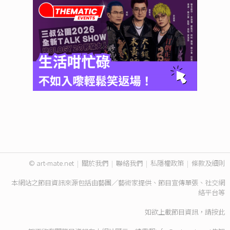
© art-mate.net
|
關於我們
|
聯絡我們
|
私隱權政策
|
條款及細則
本網站之節目資訊來源包括由藝團／藝術家提供、節目宣傳單張、社交網
絡平台等
如欲上載節目資訊，請
按此