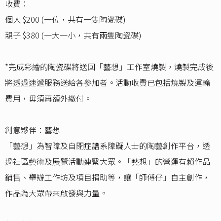
收費：
個人 $200 (一位，共有一隻陶瓷碟)
親子 $380 (一大一小，共有兩隻陶瓷碟)
*完成彩繪的陶瓷碟將送回「藝想」工作室燒製，燒製完成後
將透過速遞服務送給各參加者。活動收費已包括燒製及運輸
費用，毋須再額外繳付。
創意夥伴：藝想
「藝想」為智障及自閉症譜系障礙人士的陶藝創作平台，透
過社區藝術及展覽活動連繫大眾。「藝想」的營運有賴作品
銷售、舉辦工作坊及項目捐助等，讓「師傅仔」自主創作，
作品為大眾帶來啟發與力量。