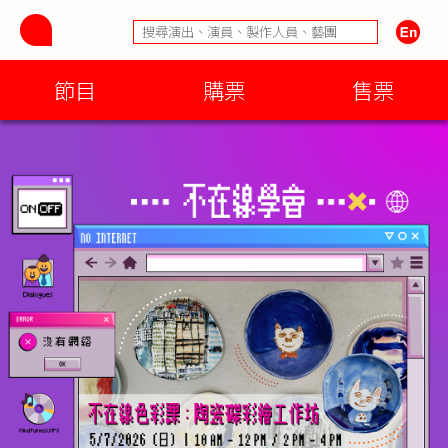
節目
購票
售票