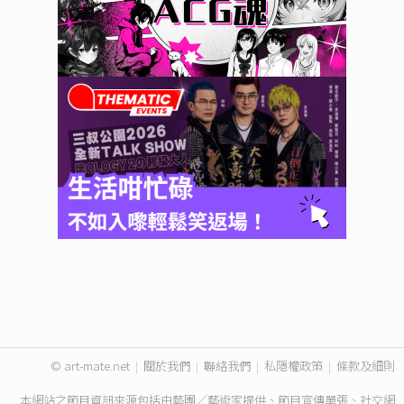
© art-mate.net
|
關於我們
|
聯絡我們
|
私隱權政策
|
條款及細則
本網站之節目資訊來源包括由藝團／藝術家提供、節目宣傳單張、社交網