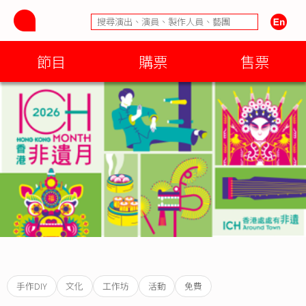
節目
購票
售票
手作DIY
文化
工作坊
活動
免費