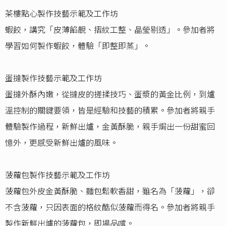
茶樓點心製作技藝示範及工作坊
蝦餃，講究「皮薄餡靚、摺紋工整、晶瑩剔透」。參加者將
學習如何製作蝦餃，體驗「即整即蒸」。
蛋撻製作技藝示範及工作坊
蛋撻外酥內嫩，從撻皮的搓揉技巧、蛋漿的黃金比例，到爐
溫控制的關鍵要領，皆是經驗和技藝的積累。參加者將親手
體驗製作過程，新鮮出爐，金黃酥脆，親手焗出一份甜蜜回
憶外，更感受新鮮出爐的風味。
菠蘿包製作技藝示範及工作坊
菠蘿包外皮金黃酥脆、麵包鬆軟香甜，雖名為「菠蘿」，卻
不含菠蘿，只因表面的格紋酷似菠蘿而得名。參加者將親手
製作新鮮出爐的菠蘿包，即場品嚐。