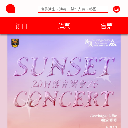
節目
購票
售票