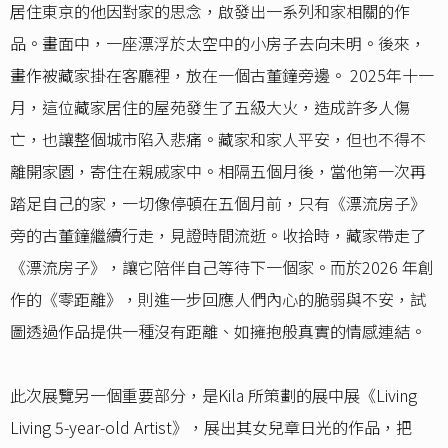
居住東京的他因對家的思念，啟發出一系列和家相關的作
品。畫面中，一座漂浮於太空中的小房子去向未明。後來，
畫作被藏家掛在客廳裡，放在一個古董鐘旁邊。 2025年十一
月，這位藏家居住的屋苑發生了五級大火，造成許多人傷
亡，也讓整個城市陷入悲痛。藏家和家人平安，但也不得不
離開家園，寄住在親戚家中。相隔五個月後，當他第一次再
踏足自己的家，一切像停頓在五個月前，只有《漂流房子》
旁的古董鐘繼續行走，見證時間流逝。收拾時，藏家帶走了
《漂流房子》，讓它陪伴自己等待下一個家。而於2026 年創
作的《零距離》，則進一步回應人們內心的脆弱與不安，試
圖透過作品提供一種沒有距離、如擁抱般真實的情感連結。
此次展覽另一個重要部分，是Kila 所策劃的展中展《Living
Living 5-year-old Artist》，展出其女兒章日光的作品，把