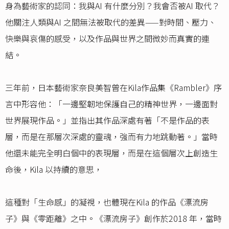
身為藝術家的認同：我與AI 有什麼分別？我會否被AI 取代？
他關注人類與AI 之間無法被取代的差異——對時間、壓力、
快樂與哀傷的感受，以及作品與世界之間微妙而真實的連
結。
三年前，日本藝術家奈良美智曾在Kila作品集《Rambler》序
言中形容他：「一邊堅韌地保護自己的精神世界，一邊面對
世界展現作品。」並指出其作品深處有著「不是作品的表
層，而是在那層次深處的靈魂，強而有力地跳動著。」當時
他還未能完全明白個中的表現層，而是在這個層次上創造生
命後，Kila 以持續的意思，
這種對「生命感」的凝視，也體現在Kila 的作品《漂流房
子》與《零距離》之中。《漂流房子》創作於2018 年，當時