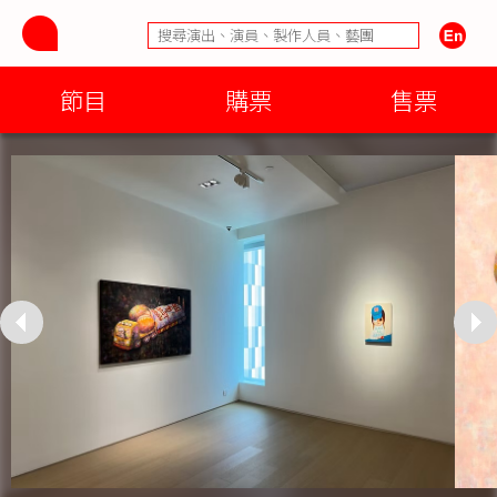
節目
購票
售票