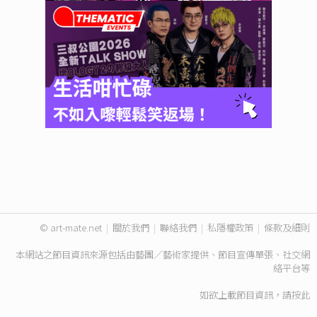
© art-mate.net
|
關於我們
|
聯絡我們
|
私隱權政策
|
條款及細則
本網站之節目資訊來源包括由藝團／藝術家提供、節目宣傳單張、社交網
絡平台等
如欲上載節目資訊，請
按此