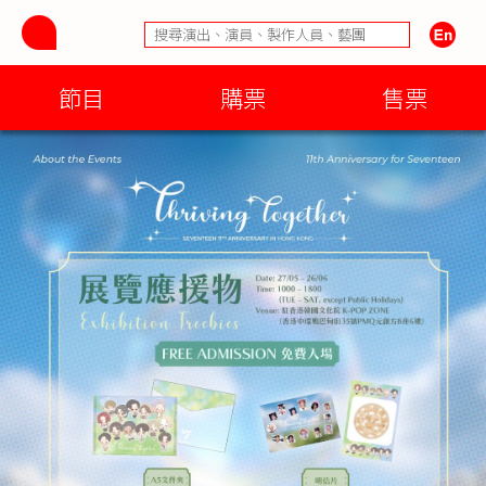
節目
購票
售票