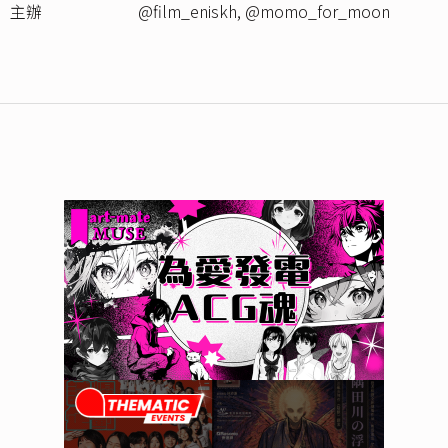
主辦
@film_eniskh
,
@momo_for_moon