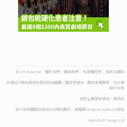
© art-mate.net
|
關於我們
|
聯絡我們
|
私隱權政策
|
條款及細則
本網站之節目資訊來源包括由藝團／藝術家提供、節目宣傳單張、社交網
絡平台等
如欲上載節目資訊，請
按此
如不欲有關節目資訊在本網站顯示，請電郵
info@art-mate.net
告知
AlphaSoft Design Ltd