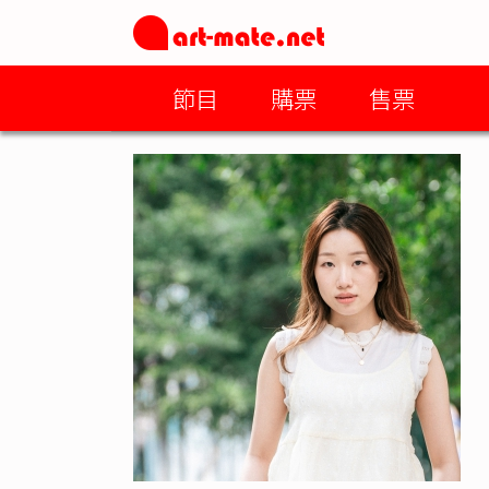
節目
購票
售票