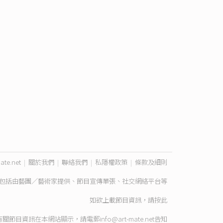
ate.net
|
關於我們
|
聯絡我們
|
私隱權政策
|
條款及細則
包括由藝團／藝術家提供、節目宣傳單張、社交網絡平台等
如欲上載節目資訊，請
按此
有關節目資訊在本網站顯示，請電郵
info@art-mate.net
告知