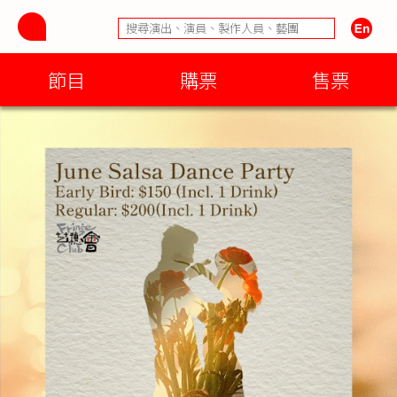
節目
購票
售票