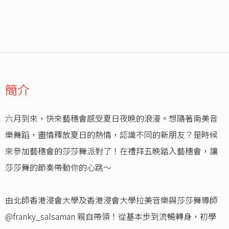
簡介
六月到來，快來藝穗會感受夏日夜晚的浪漫。想隨著南美音
樂舞蹈，盡情釋放夏日的熱情，認識不同的新朋友？是時候
來參加藝穗會的莎莎舞派對了！在禮拜五晚踏入藝穗會，讓
莎莎舞的節奏帶動你的心跳～
由北師香港浸會大學及香港浸會大學拉美音樂與莎莎舞導師
@franky_salsaman 親自帶領！從基本步到流暢轉身，初學