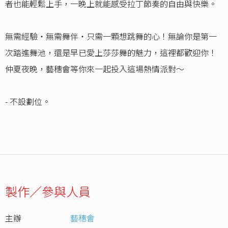
者也能輕鬆上手，一晚上就能感受拉丁節奏的自由與快樂。
無需經驗・無需舞伴・只需一顆想跳舞的心！無論你是第一
次踏進舞池，還是早已愛上莎莎舞的魅力，這裡都歡迎你！
仲夏夜晚，藝穗會等你來一起投入這場熱情派對～
- 不設劃位。
製作／參與人員
主辦
藝穗會