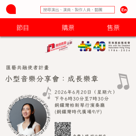
節目
購票
售票