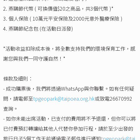
2. 燕鷗節代幣 ( 可換價值$20之商品，共3個代幣 )*
3. 個人保險 ( 10萬元平安保險及2000元意外醫療保險 )
4. 燕鷗節紀念包 (在活動日派發)
*活動收益扣除成本後，將全數支持我們的環境保育工作，感
謝您與我們一同守護自然！*
條款及細則：
- 成功購票後，我們將透過WhatsApp與你聯繫。如有任何疑
問，請電郵至
tpgeopark@taipoea.org.hk
或致電26670992
查詢。
- 如你未能出席活動，已支付的費用將不予退還，但你可以將
已付費預訂轉讓給其他人代替你參加行程，請於至少出發的
旅行日子5個工作天前通過電子郵件進行通知
tpgeopark@tai