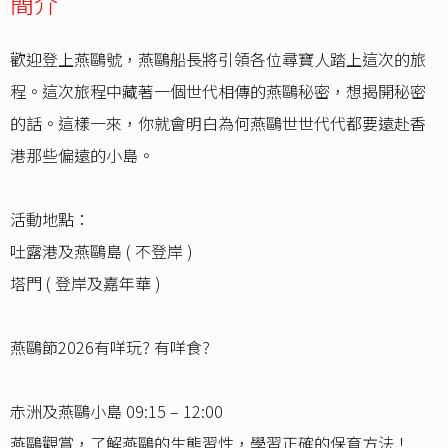
簡介
歡迎登上燕鷗號，燕鷗船長將引領各位尋寶人踏上這次的旅
程。這次旅程中藏著一個世代相傳的燕鷗秘密，想揭開秘密
的話。這樣一來，你就會明白為何燕鷗世世代代都要遠赴香
港那些偏遠的小島。
活動地點：
吐露港及燕鷗島 ( 不登岸 )
塔門 ( 登岸及嘉年華 )
燕鷗節2026有咩玩? 有咩食?
赤洲及燕鷗小島 09:15 – 12:00
燕鷗觀賞，了解燕鷗的生態習性，學習正確的保育方法！