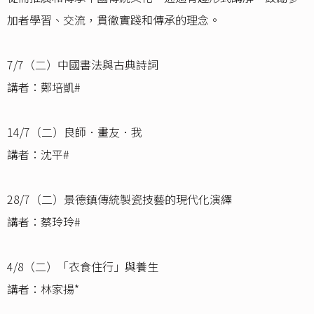
加者學習、交流，貫徹實踐和傳承的理念。
7/7（二）中國書法與古典詩詞
講者：鄭培凱#
14/7（二）良師．畫友．我
講者：沈平#
28/7（二）景德鎮傳統製瓷技藝的現代化演繹
講者：蔡玲玲#
4/8（二）「衣食住行」與養生
講者：林家揚*