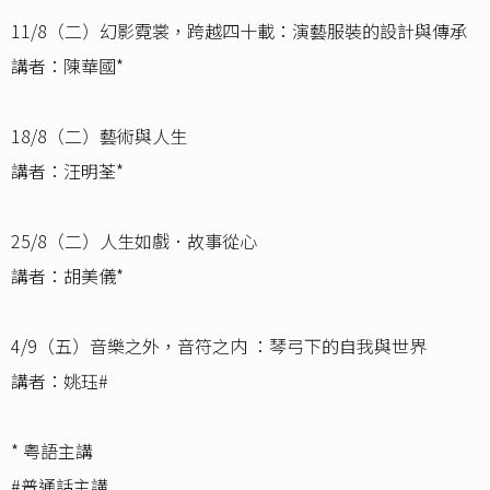
11/8（二）幻影霓裳，跨越四十載：演藝服裝的設計與傳承
講者：陳華國*
18/8（二）藝術與人生
講者：汪明荃*
25/8（二）人生如戲．故事從心
講者：胡美儀*
4/9（五）音樂之外，音符之内 ：琴弓下的自我與世界
講者：姚珏#
* 粤語主講
#普通話主講