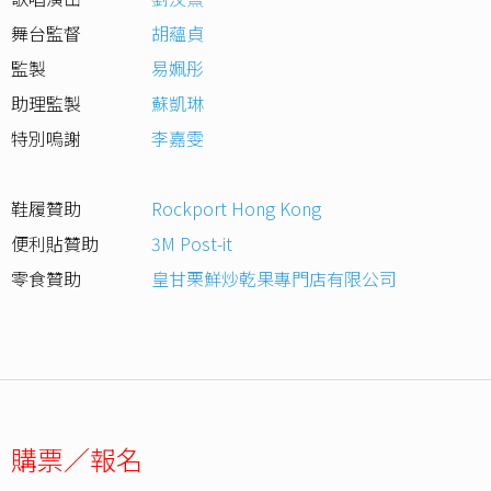
舞台監督
胡蘊貞
監製
易姵彤
助理監製
蘇凱琳
特別嗚謝
李嘉雯
鞋履贊助
Rockport Hong Kong
便利貼贊助
3M Post-it
零食贊助
皇甘栗鮮炒乾果專門店有限公司
購票／報名