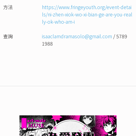
方法
https://www.fringeyouth.org/event-detai
ls/ni-zhen-xiok-wo-xi-bian-ge-are-you-real
ly-ok-who-am-i
查詢
isaaclamdramasolo@gmail.com
/ 5789
1988