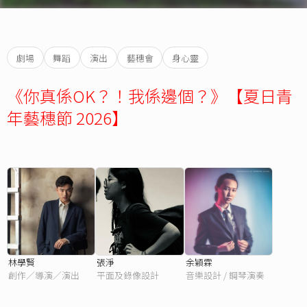
劇場
舞蹈
演出
藝穗會
身心靈
《你真係OK？！我係邊個？》【夏日青
年藝穗節 2026】
林學賢
張淨
余穎霖
創作／導演／演出
平面及錄像設計
音樂設計 / 鋼琴演奏