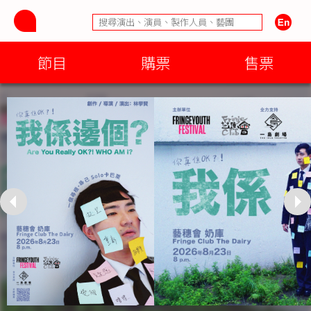
節目
購票
售票