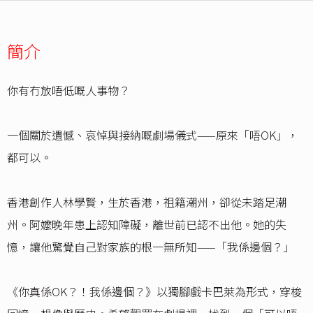
簡介
你有冇放唔低嘅人事物？
一個關於遺憾、哀悼與接納嘅劇場儀式——原來「唔OK」，
都可以。
香港創作人林學賢，生於香港，祖籍潮州，卻從未踏足潮
州。阿嬤晚年患上認知障礙，離世前已認不出他。她的失
憶，讓他驚覺自己對家族的根一無所知——「我係邊個？」
《你真係OK？！我係邊個？》以獨腳戲卡巴萊為形式，穿梭