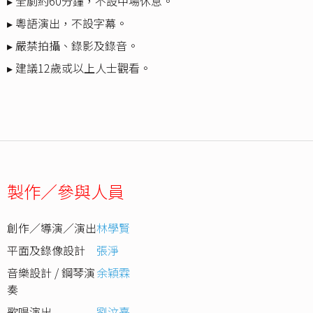
▸ 全劇約60分鐘，不設中場休息。
▸ 粵語演出，不設字幕。
▸ 嚴禁拍攝、錄影及錄音。
▸ 建議12歲或以上人士觀看。
製作／參與人員
創作／導演／演出
林學賢
平面及錄像設計
張淨
音樂設計 / 鋼琴演
余穎霖
奏
歌唱演出
劉汶熹