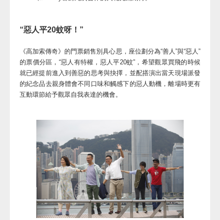
“惡人平20蚊呀！”
《高加索傳奇》的門票銷售別具心思，座位劃分為“善人”與“惡人”
的票價分區，“惡人有特權，惡人平20蚊”，希望觀眾買飛的時候
就已經提前進入到善惡的思考與抉擇，並配搭演出當天現場派發
的紀念品去親身體會不同口味和觸感下的惡人動機，離場時更有
互動環節給予觀眾自我表達的機會。