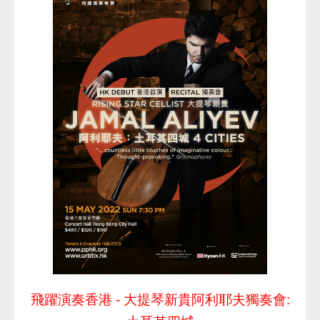
飛躍演奏香港 - 大提琴新貴阿利耶夫獨奏會: