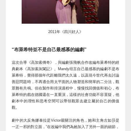
2011年《四川好人》
“布萊希特並不是自己最感慕的編劇”
這次合導《高加索傳奇》，與編劇張飛帆合作改編布萊希特的經
典劇本《高加索灰闌記》。Mandy坦言自己最感慕的編劇不是布
萊希特，覺得那個年代距離我們太久遠，以及現今世代再去討論
善惡問題時，不再適合用太平面的人物塑造和簡單的二分法，觀
眾難有共鳴。但在製作和排演過程中，慢慢找回價值和初心，布
萊希特的戲在德國還在一直重演，這樣的社會功能不容置疑，他
劇本中的理性和思考空間可以帶領觀眾去建立屬於自己的價值
觀。
劇中的大反角娜泰拉是Victor最關注的角色，她和主角古如莎是
一正一邪的對立面，“在改編中我們為她加入了另外一面的細節，