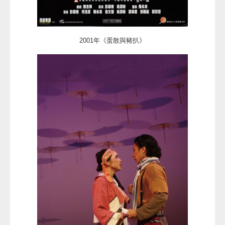
2001年《蛋散與豬扒》