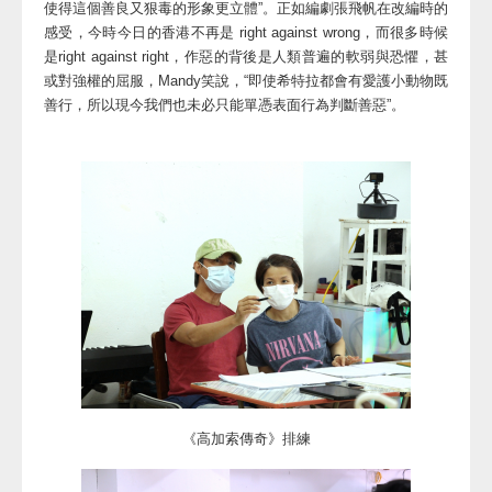
使得這個善良又狠毒的形象更立體”。正如編劇張飛帆在改編時的
感受，今時今日的香港不再是 right against wrong，而很多時候
是right against right，作惡的背後是人類普遍的軟弱與恐懼，甚
或對強權的屈服，Mandy笑說，“即使希特拉都會有愛護小動物既
善行，所以現今我們也未必只能單憑表面行為判斷善惡”。
《高加索傳奇》排練