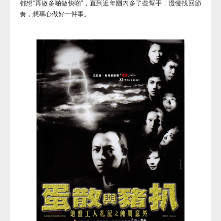
都想“再做多啲做快啲”，直到近年團內多了些幫手，慢慢找回節
奏，想專心做好一件事。