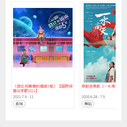
《路比和嫲嫲的鐵路5號》【國際綜
原創音樂劇《一水南天》
藝合家歡2021】
2021.7.9 - 11
2020.6.28 - 7.5
劇場
舞蹈