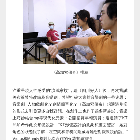
《高加索傳奇》排練
注重呈現人性感受的“演戲家族”，繼《四川好人》後，再次嘗試
將布萊希特改編為音樂劇，希望打破大家對音樂劇的一些迷思：
音樂劇=人物戲劇化？劇情簡單化？《高加索傳奇》想通過別樣
的形式去引發更多自我對話。在創作上也作了很多新嘗試，音樂
上巧妙結合rap等現代化元素；公開招募年輕演員；還邀請了KT
邱加希作此次形體設計，“KT形體設計的意象和畫面豐富，她對
角色的狀態很了解，在空間和節奏間隱藏著她想對觀眾説的話。”
Victor和Mandy都對此次合作的火花充滿期待。