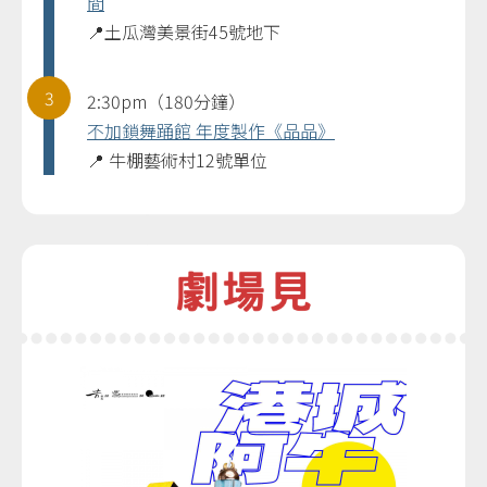
間
📍土瓜灣美景街45號地下
3
2:30pm（180分鐘）
不加鎖舞踊館 年度製作《品品》
📍 牛棚藝術村12號單位