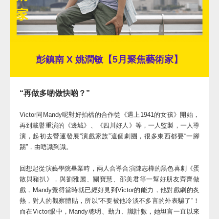
彭鎮南 X 姚潤敏【5月聚焦藝術家】
“再做多啲做快啲？”
Victor同Mandy呢對好拍檔的合作從《遇上1941的女孩》開始，
再到載譽重演的《邊城》、《四川好人》等，一人監製，一人導
演，起初去營運發展“演戲家族”這個劇團，很多東西都要“一腳
踢”，由唔識到識。
回想起從演藝學院畢業時，兩人合導合演陳志樺的黑色喜劇《蛋
散與豬扒》，與劉雅麗、關寶慧、邵美君等一幫好朋友齊齊做
戲，Mandy覺得當時就已經好見到Victor的能力，他對戲劇的炙
熱，對人的觀察體貼，所以“不要被他冷淡不多言的外表騙了”！
而在Victor眼中，Mandy聰明、勤力、識計數，她坦言一直以來