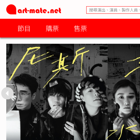
節目
購票
售票