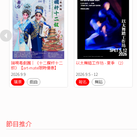
揚鳴粵劇團｜《十二欄杆十二
以太舞踏工作坊 - 夏季 （2）
釵》【art-mate限時優惠】
2026.9.9
2026.9.5 - 12
購票
戲曲
報名
舞蹈
節目推介