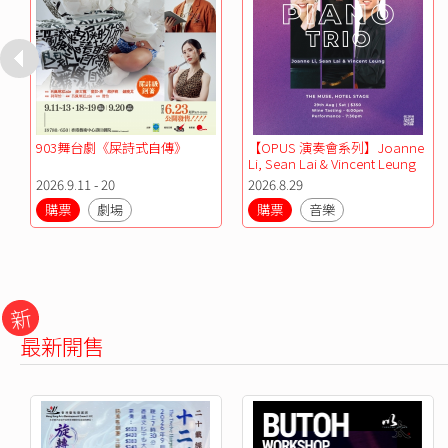
903舞台劇《屎詩式自傳》
【OPUS 演奏會系列】Joanne 
Li, Sean Lai & Vincent Leung 
鋼琴三重奏
2026.9.11 - 20
2026.8.29
購票
劇場
購票
音樂
新
最新開售