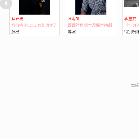
蔡君楊
陳港虹
李嘉雯
音符織夢vol.1 女孩與她的奇異夢幻前奏
西西詩集繪本改編音樂劇：可不可以說
《你真係
演出
導演
特別嗚
本網