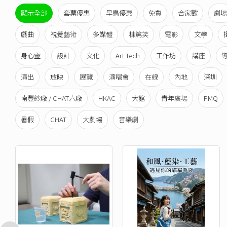
顯示全部
套票優惠
早鳥優惠
免費
合家歡
劇場
戲曲
視覺藝術
多媒體
棟篤笑
電影
文學
身心靈
設計
文化
Art Tech
工作坊
講座
演出
放映
展覽
演唱會
在線
內地
深圳
南豐紗廠 / CHAT六廠
HKAC
大館
青年廣場
PMQ
暑假
CHAT
大劇場
音樂劇