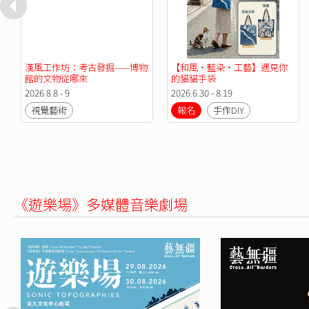
漢風工作坊：考古發掘——博物
【和風·藍染·工藝】遇見你
館的文物從哪來
的貓貓手袋
2026.8.8 - 9
2026.6.30 - 8.19
視覺藝術
報名
手作DIY
《遊樂場》多媒體音樂劇場