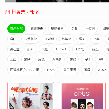
網上購票 / 報名
顯示全部
套票優惠
早鳥優惠
免費
合家歡
劇場
戲曲
視覺藝術
多媒體
棟篤笑
電影
文學
身心靈
設計
文化
Art Tech
工作坊
講座
演出
放映
展覽
演唱會
在線
內地
深圳
南豐紗廠 / CHAT六廠
HKAC
青年廣場
濱海
WestK