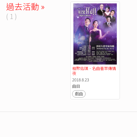
過去活動 »
( 1 )
相聚佑琪．名曲薈萃傳情
夜
2018.8.23
曲目
戲曲