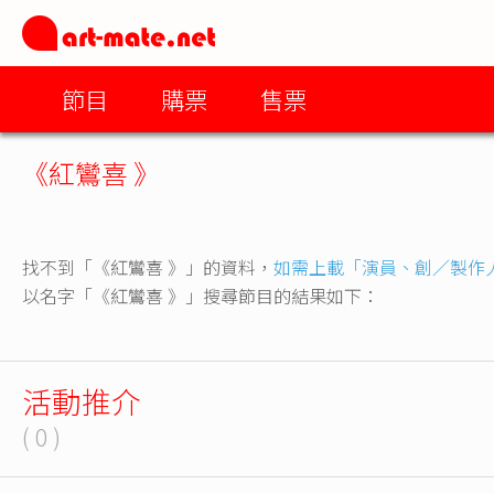
節目
購票
售票
《紅鸞喜 》
找不到「《紅鸞喜 》」的資料，
如需上載「演員、創／製作
以名字「《紅鸞喜 》」搜尋節目的結果如下：
活動推介
( 0 )