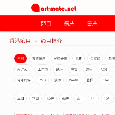
節目
購票
售票
香港節目
»
節目推介
全部
套票優惠
早鳥優惠
免費
合家歡
劇場
Art Tech
工作坊
講座
導賞
課程
ACG
青年廣場
PMQ
濱海
WestK
暑假
CHAT
本周
下周
30天
60天
8月
9月
10月