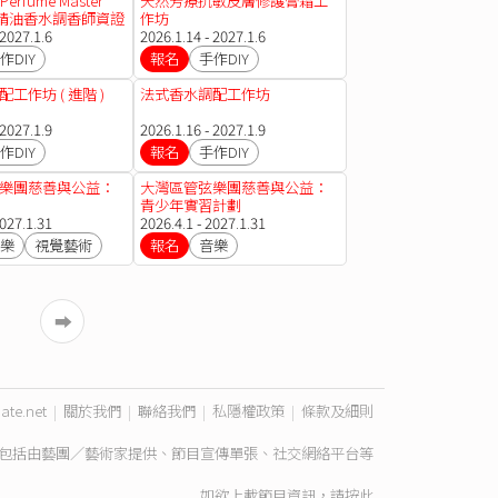
erfume Master
天然芳療抗敏皮膚修護膏霜工
天然精油香水調香師資證
作坊
 2027.1.6
2026.1.14 - 2027.1.6
作DIY
報名
手作DIY
工作坊 ( 進階 )
法式香水調配工作坊
 2027.1.9
2026.1.16 - 2027.1.9
作DIY
報名
手作DIY
樂團慈善與公益：
大灣區管弦樂團慈善與公益：
青少年實習計劃
2027.1.31
2026.4.1 - 2027.1.31
樂
視覺藝術
報名
音樂
➡︎
ate.net
|
關於我們
|
聯絡我們
|
私隱權政策
|
條款及細則
包括由藝團／藝術家提供、節目宣傳單張、社交網絡平台等
如欲上載節目資訊，請
按此