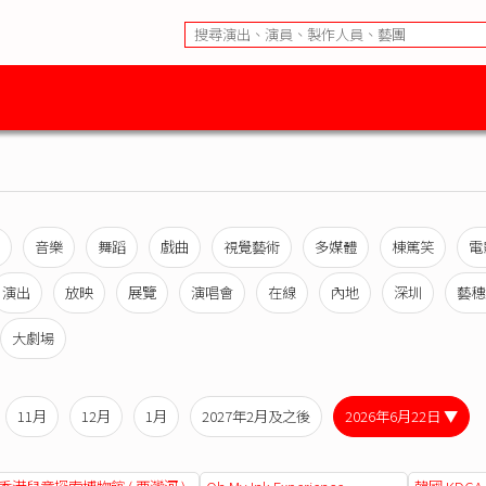
音樂
舞蹈
戲曲
視覺藝術
多媒體
棟篤笑
電
演出
放映
展覽
演唱會
在線
內地
深圳
藝穗
大劇場
11月
12月
1月
2027年2月及之後
2026年6月22日 ▼