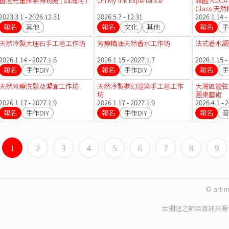
香港兒童探索博物館 ( 西灣河 )
Oh My Ink Experience
韓國 KDCA P
Class 
2023.3.1 - 2026.12.31
2026.5.7 - 12.31
書課程
2026.1.14 -
報名
其他
報名
文化
其他
報名
手
天然冷製大理石手工皂工作坊
芳療精油天然香水工作坊
法式香水調配
2026.1.14 - 2027.1.6
2026.1.15 - 2027.1.7
2026.1.15 -
報名
手作DIY
報名
手作DIY
報名
手
天然芳療洗髮及潔面工作坊
天然冷製夢幻渲染手工皂工作
大灣區管弦
坊
圓桌藝術
2026.1.17 - 2027.1.9
2026.1.17 - 2027.1.9
2026.4.1 - 
報名
手作DIY
報名
手作DIY
報名
音
1
2
3
4
5
6
7
8
9
© art-m
本網站之節目資訊來源