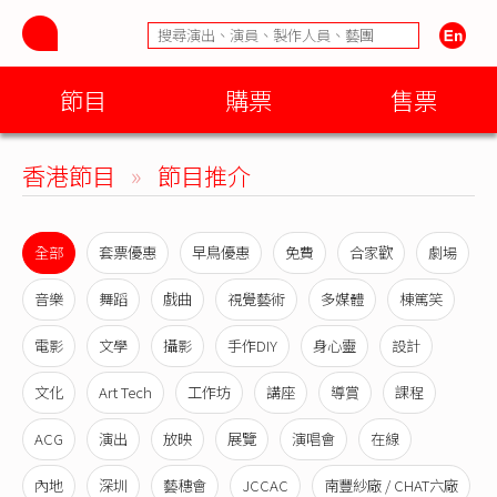
節目
購票
售票
香港節目
»
節目推介
全部
套票優惠
早鳥優惠
免費
合家歡
劇場
音樂
舞蹈
戲曲
視覺藝術
多媒體
棟篤笑
電影
文學
攝影
手作DIY
身心靈
設計
文化
Art Tech
工作坊
講座
導賞
課程
ACG
演出
放映
展覽
演唱會
在線
內地
深圳
藝穗會
JCCAC
南豐紗廠 / CHAT六廠