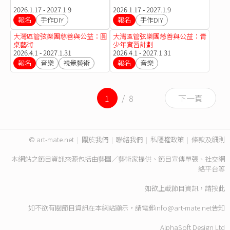
2026.1.17 - 2027.1.9
2026.1.17 - 2027.1.9
報名
手作DIY
報名
手作DIY
大灣區管弦樂團慈善與公益：圓
大灣區管弦樂團慈善與公益：青
桌藝術
少年實習計劃
2026.4.1 - 2027.1.31
2026.4.1 - 2027.1.31
報名
音樂
視覺藝術
報名
音樂
1
/ 8
下一頁
© art-mate.net
|
關於我們
|
聯絡我們
|
私隱權政策
|
條款及細則
本網站之節目資訊來源包括由藝團／藝術家提供、節目宣傳單張、社交網
絡平台等
如欲上載節目資訊，請
按此
如不欲有關節目資訊在本網站顯示，請電郵
info@art-mate.net
告知
AlphaSoft Design Ltd