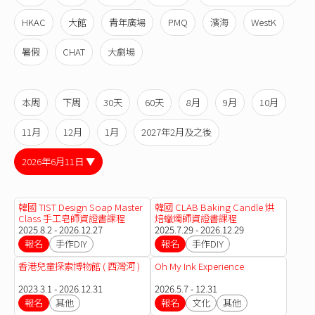
HKAC
大館
青年廣場
PMQ
濱海
WestK
暑假
CHAT
大劇場
本周
下周
30天
60天
8月
9月
10月
11月
12月
1月
2027年2月及之後
2026年6月11日 ▼
韓國 TIST Design Soap Master
韓國 CLAB Baking Candle 烘
Class 手工皂師資證書課程
焙蠟燭師資證書課程
2025.8.2 - 2026.12.27
2025.7.29 - 2026.12.29
報名
手作DIY
報名
手作DIY
香港兒童探索博物館 ( 西灣河 )
Oh My Ink Experience
2023.3.1 - 2026.12.31
2026.5.7 - 12.31
報名
其他
報名
文化
其他