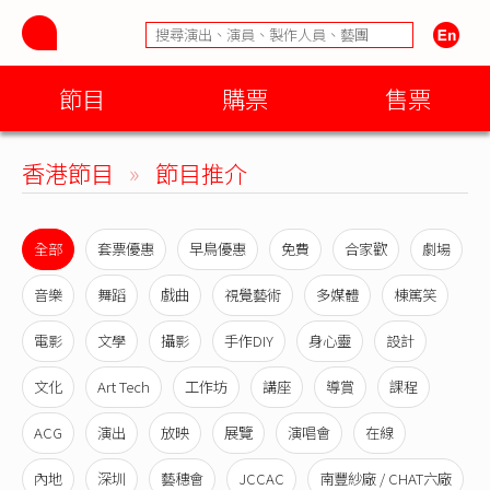
節目
購票
售票
香港節目
»
節目推介
全部
套票優惠
早鳥優惠
免費
合家歡
劇場
音樂
舞蹈
戲曲
視覺藝術
多媒體
棟篤笑
電影
文學
攝影
手作DIY
身心靈
設計
文化
Art Tech
工作坊
講座
導賞
課程
ACG
演出
放映
展覽
演唱會
在線
內地
深圳
藝穗會
JCCAC
南豐紗廠 / CHAT六廠