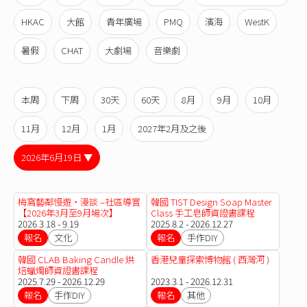
HKAC
大館
青年廣場
PMQ
濱海
WestK
暑假
CHAT
大劇場
音樂劇
本周
下周
30天
60天
8月
9月
10月
11月
12月
1月
2027年2月及之後
2026年6月19日 ▼
梅窩藝鄰慢遊・漫談 –社區導賞
韓國 TIST Design Soap Master
【2026年3月至9月場次】
Class 手工皂師資證書課程
2026.3.18 - 9.19
2025.8.2 - 2026.12.27
報名
文化
報名
手作DIY
韓國 CLAB Baking Candle 烘
香港兒童探索博物館 ( 西灣河 )
焙蠟燭師資證書課程
2025.7.29 - 2026.12.29
2023.3.1 - 2026.12.31
報名
手作DIY
報名
其他