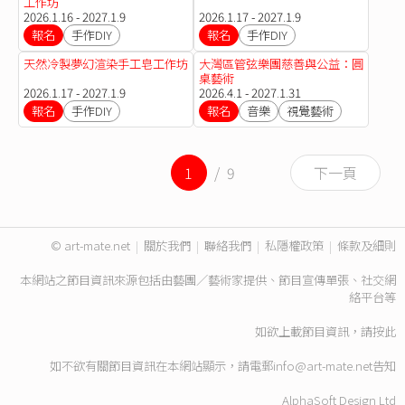
工作坊
2026.1.16 - 2027.1.9
2026.1.17 - 2027.1.9
報名
手作DIY
報名
手作DIY
天然冷製夢幻渲染手工皂工作坊
大灣區管弦樂團慈善與公益：圓
桌藝術
2026.1.17 - 2027.1.9
2026.4.1 - 2027.1.31
報名
手作DIY
報名
音樂
視覺藝術
1
/ 9
下一頁
© art-mate.net
|
關於我們
|
聯絡我們
|
私隱權政策
|
條款及細則
本網站之節目資訊來源包括由藝團／藝術家提供、節目宣傳單張、社交網
絡平台等
如欲上載節目資訊，請
按此
如不欲有關節目資訊在本網站顯示，請電郵
info@art-mate.net
告知
AlphaSoft Design Ltd