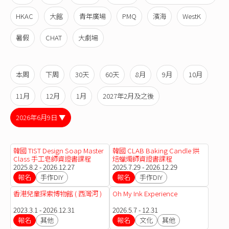
HKAC
大館
青年廣場
PMQ
濱海
WestK
暑假
CHAT
大劇場
本周
下周
30天
60天
8月
9月
10月
11月
12月
1月
2027年2月及之後
2026年6月9日 ▼
韓國 TIST Design Soap Master
韓國 CLAB Baking Candle 烘
Class 手工皂師資證書課程
焙蠟燭師資證書課程
2025.8.2 - 2026.12.27
2025.7.29 - 2026.12.29
報名
手作DIY
報名
手作DIY
香港兒童探索博物館 ( 西灣河 )
Oh My Ink Experience
2023.3.1 - 2026.12.31
2026.5.7 - 12.31
報名
其他
報名
文化
其他