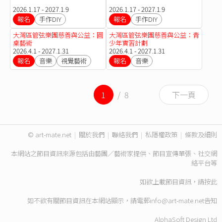
2026.1.17 - 2027.1.9
2026.1.17 - 2027.1.9
報名
手作DIY
報名
手作DIY
大灣區管弦樂團慈善與公益：圓
大灣區管弦樂團慈善與公益：青
桌藝術
少年實習計劃
2026.4.1 - 2027.1.31
2026.4.1 - 2027.1.31
報名
音樂
視覺藝術
報名
音樂
1
/ 8
下一頁
© art-mate.net
|
關於我們
|
聯絡我們
|
私隱權政策
|
條款及細則
本網站之節目資訊來源包括由藝團／藝術家提供、節目宣傳單張、社交網
絡平台等
如欲上載節目資訊，請
按此
如不欲有關節目資訊在本網站顯示，請電郵
info@art-mate.net
告知
AlphaSoft Design Ltd