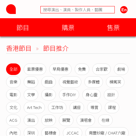
節目
購票
售票
香港節目
»
節目推介
全部
套票優惠
早鳥優惠
免費
合家歡
劇場
音樂
舞蹈
戲曲
視覺藝術
多媒體
棟篤笑
電影
文學
攝影
手作DIY
身心靈
設計
文化
Art Tech
工作坊
講座
導賞
課程
ACG
演出
放映
展覽
演唱會
在線
內地
深圳
藝穗會
JCCAC
南豐紗廠 / CHAT六廠