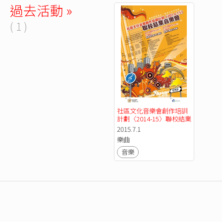
過去活動 »
( 1 )
社區文化音樂會創作培訓
計劃〈2014-15〉聯校結業
音樂會 (7/1)
2015.7.1
樂曲
音樂