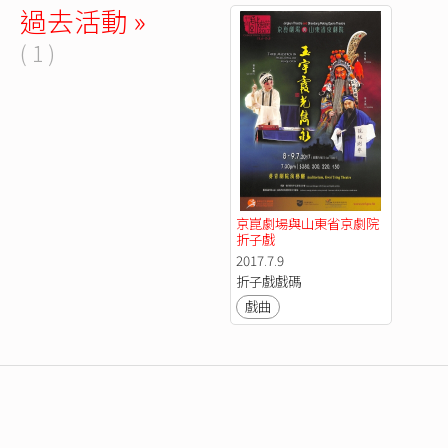
過去活動 »
( 1 )
京崑劇場與山東省京劇院
折子戲
2017.7.9
折子戲戲碼
戲曲