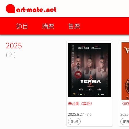
節目
購票
售票
2025
( 2 )
舞台劇《妻迷》
《試
2025.6.27 - 7.6
2025.
劇場
劇