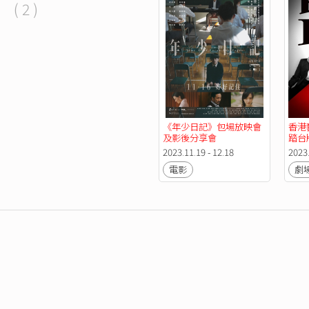
( 2 )
《年少日記》包場放映會
香港
及影後分享會
踏台
2023.11.19 - 12.18
2023.
電影
劇