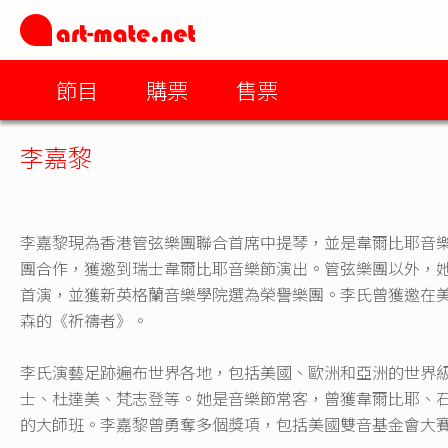
節目
購票
售票
李嘉黎
李嘉黎現為香港管弦樂團聯合首席中提琴，並是韋爾比耶音
團合作，獲邀到瑞士韋爾比耶音樂節演出。管弦樂團以外，
首演，並獲新英格蘭音樂學院選為榮譽樂團。李氏曾獲邀在
森的《祈禱者》。
李氏演藝足跡遍布世界各地，包括美國、歐洲和亞洲的世界
士、杜達美、梵志登等。她是音樂節常客，曾獲韋爾比耶、
的大師班。李嘉黎曾勇奪多個獎項，包括美國雙音基金會大