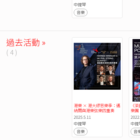
中提琴
音樂
過去活動 »
( 4 )
港樂 × 港大繆思樂季：邁
《茶
納爾與港樂弦樂四重奏
樂團
管弦
2025.5.11
2022
中提琴
中提
音樂
音