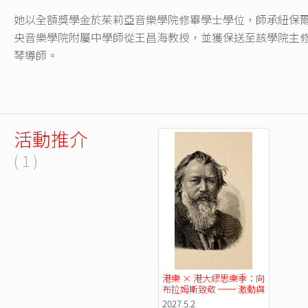
她以全額獎學金於茱莉亞音樂學院修畢學士學位，師承紐保
央音樂學院附屬中學師從王昌海教授，並獲保送至該學院主
琴導師。
活動推介
( 1 )
港樂 × 港大繆思樂季：向
布拉姆斯致敬 ── 激動與
柔情
2027.5.2