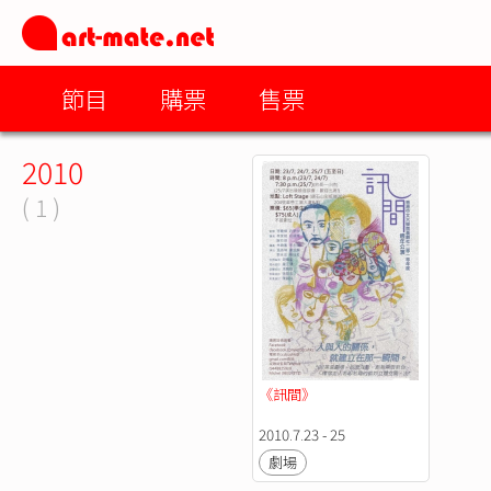
節目
購票
售票
2010
( 1 )
《訊間》
2010.7.23 - 25
劇場