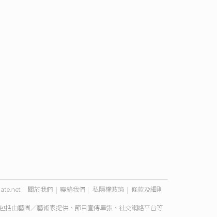
ate.net
|
關於我們
|
聯絡我們
|
私隱權政策
|
條款及細則
包括由藝團／藝術家提供、節目宣傳單張、社交網絡平台等