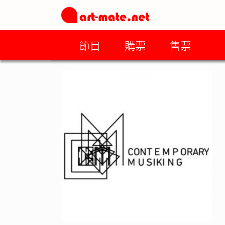
節目
購票
售票