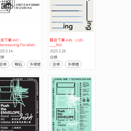
音下寨 #47﹕
聲音下寨 #46﹕LIVE-
terweaving Parallels
___ING 
025.5.14
2025.2.26
合辦
合辦
音樂
舞蹈
多媒體
音樂
多媒體