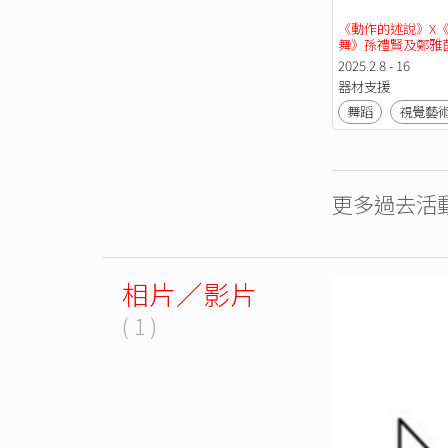
《動作的述說》X
舞》孫禮賢及鄭雅
展覽及現場演出
2025.2.8 - 16
器材支援
舞蹈
視覺藝
更多過去活動
相片／影片
( 1 )