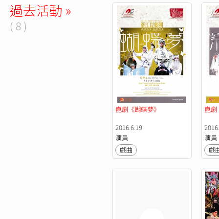
過去活動 »
( 8 )
崑劇《蝴蝶夢》
崑劇
2016.6.19
2016.
演員
演員
戲曲
戲