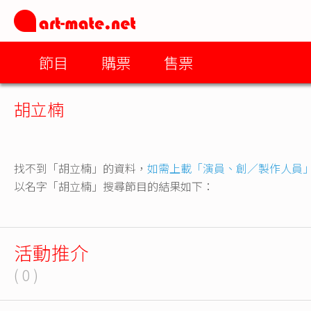
節目
購票
售票
胡立楠
找不到「胡立楠」的資料，
如需上載「演員、創／製作人員
以名字「胡立楠」搜尋節目的結果如下：
活動推介
( 0 )