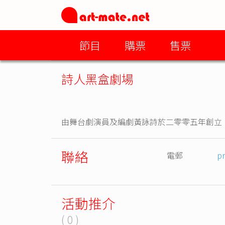
節目
購票
售票
詩人黑盒劇場
由舞台劇演員及編劇黃詠詩於二零零五年創立
聯絡
電郵
p
活動推介
( 0 )