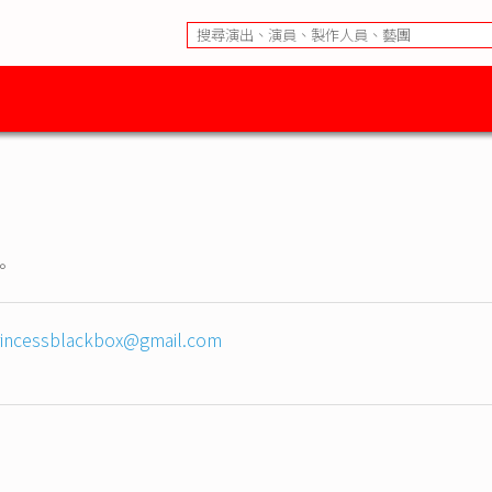
。
rincessblackbox@gmail.com