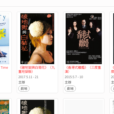
Time 
《破地獄與白菊花》（九
《香港式離婚》（三度重
重地獄版）
演）
2017.5.11 - 21
2015.5.7 - 10
20
主辦
主辦
劇場
劇場