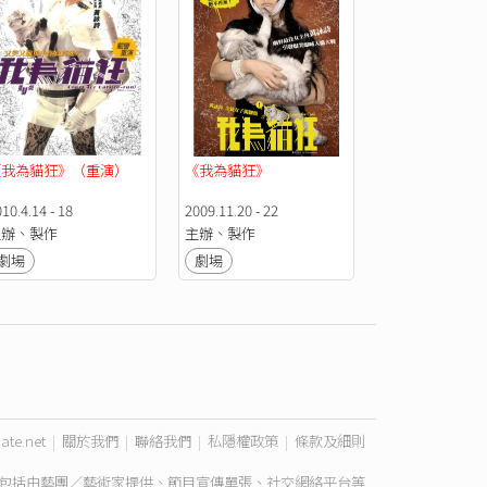
《我為貓狂》（重演）
《我為貓狂》
10.4.14 - 18
2009.11.20 - 22
主辦、製作
主辦、製作
劇場
劇場
ate.net
|
關於我們
|
聯絡我們
|
私隱權政策
|
條款及細則
包括由藝團／藝術家提供、節目宣傳單張、社交網絡平台等