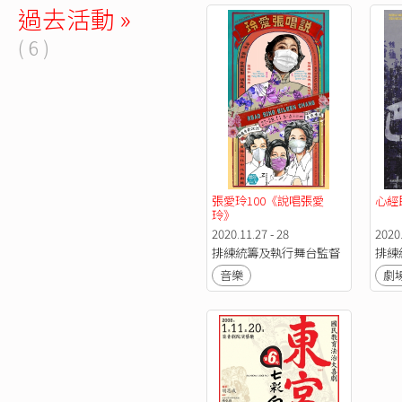
過去活動 »
( 6 )
張愛玲100《說唱張愛
心經
玲》
2020.11.27 - 28
2020.
排練統籌及執行舞台監督
排練
音樂
劇