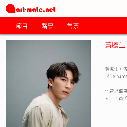
節目
購票
售票
黃騰生
黃騰生，曾
《Be h
他曾以編舞
元」。黃氏