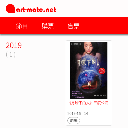
節目
購票
售票
2019
( 1 )
《月球下的人》三度公演
2019.4.5 - 14
劇場