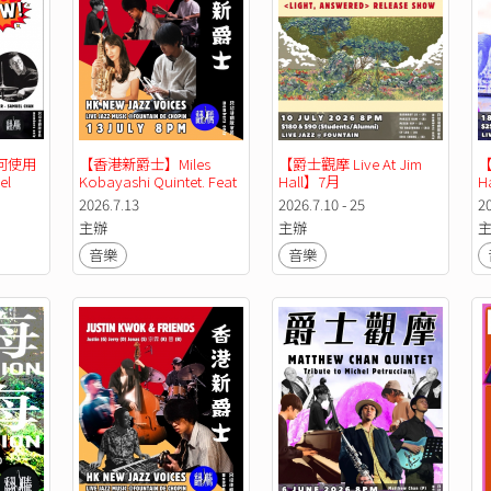
何使用
【香港新爵士】Miles 
【爵士觀摩 Live At Jim 
【
l 
Kobayashi Quintet. Feat 
Hall】7月
H
Bea Lagrisola
Tr
2026.7.13
2026.7.10 - 25
2
主辦
主辦
音樂
音樂