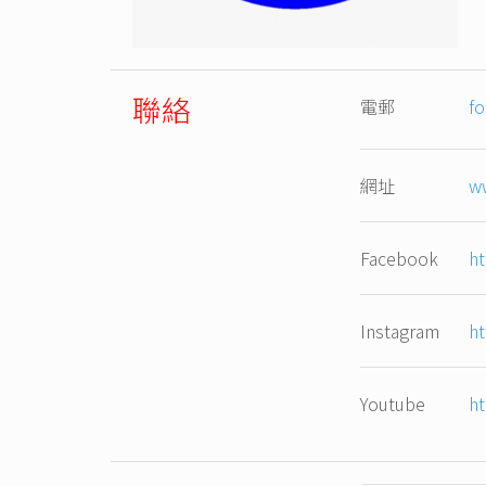
聯絡
電郵
f
網址
w
Facebook
h
Instagram
ht
Youtube
h