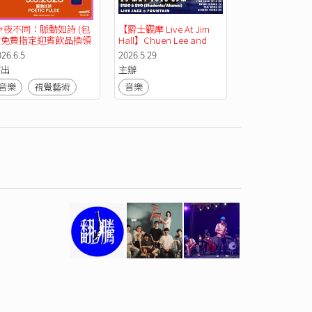
+夜不同：脈動如詩 (包
【爵士觀摩 Live At Jim 
含免費指定迎賓飲品換領
Hall】Chuen Lee and 
乙張 )
Friends
26.6.5
2026.5.29
演出
主辦
音樂
視覺藝術
音樂