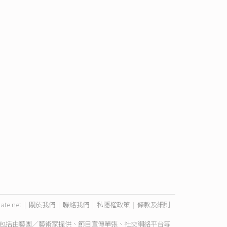
ate.net
|
關於我們
|
聯絡我們
|
私隱權政策
|
條款及細則
包括由藝團／藝術家提供、節目宣傳單張、社交網絡平台等