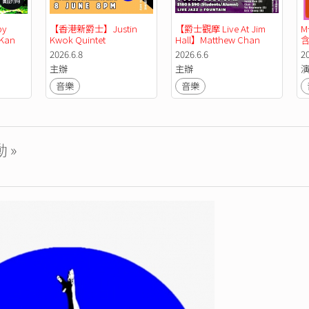
y 
【香港新爵士】Justin 
【爵士觀摩 Live At Jim 
M
Kan 
Kwok Quintet
Hall】Matthew Chan 
Quintet: Tribute to Michel 
券
2026.6.8
2026.6.6
20
Petrucciani
主辦
主辦
音樂
音樂
 »