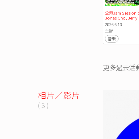
公海Jam Session b
Jonas Cho, Jerry 
and Nelson Fung
2026.6.10
主辦
音樂
更多過去活動
相片／影片
( 3 )