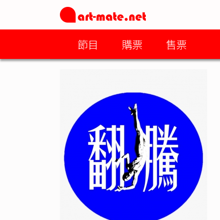
節目
購票
售票