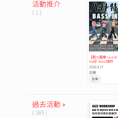
活動推介
( 1 )
【爵士觀摩 Live At J
Hall】Bass頭四
2026.8.17
主辦
音樂
過去活動 »
( 169 )