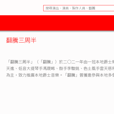
翻騰三周半
「翻騰三周半」（「翻騰」）於二○二一年由一班本地爵士
天進、低音大提琴手馮晟晞、鼓手李駿銚、色士風手雲天慈
為主，致力推廣本地爵士音樂。「翻騰」曾獲邀參與本地多