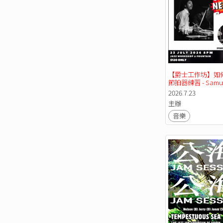
【爵士工作坊】如
節拍器練習 - Samue
Chan
2026.7.23
主辦
音樂