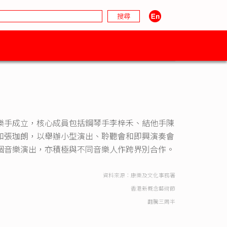
樂手成立，核心成員包括鋼琴手李梓禾、結他手陳
和張珈朗，以舉辦小型演出、聆聽會和即興演奏會
個音樂演出，亦積極與不同音樂人作跨界別合作。
資料來源：康樂及文化事務署
香港新概念藝術節
翻騰三周半