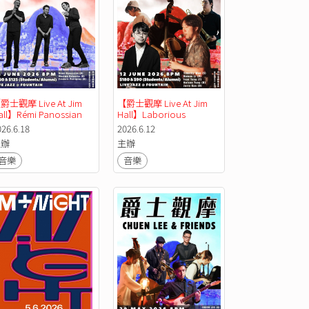
爵士觀摩 Live At Jim 
【爵士觀摩 Live At Jim 
all】Rémi Panossian 
Hall】Laborious 
io
Hardbop Story of 
026.6.18
2026.6.12
Hardbop
主辦
主辦
音樂
音樂